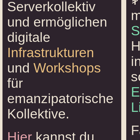
₮
Serverkollektiv
m
und ermöglichen
S
digitale
H
Infrastrukturen
i
und
Workshops
s
für
E
emanzipatorische
L
Kollektive.
F
Hier
kannst du